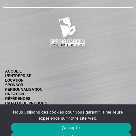
Fiches
Rails « Système international » Métal galvanisé
BARRIÈRES
Barrières de pied
Barrières suspendues
SOUS-BASSEMENTS
CAVALETTI
ACCUEIL
L’ENTREPRISE
ACCESSOIRES
LOCATION
SPONSOR
RIVIÈRES ET BIDETS
PERSONNALISATION
CRÉATION
Rivières
RÉFÉRENCES
CATALOGUE PRODUITS
Bidets
NEWS
Nous utilisons des cookies pour vous garantir la meilleure
CONTACT
MURS
Retouvez nous sur Facebook
expérience sur notre site web.
j'accepte
LOTS D’OBSTACLES
© SPRING GARDEN -
MENTIONS LÉGALES
-
CRÉATION BONBAY