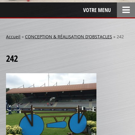
VOTRE MENU
ACCUEIL
L’ENTREPRISE
Accueil
»
CONCEPTION & RÉALISATION D’OBSTACLES
»
242
LOCATION
242
SPONSOR
SPONSORS 1
SPONSORS 2
SPONSORS 3
PERSONNALISATION
RÉALISATIONS SPÉCIALES
CRÉATION
RÉFÉRENCES