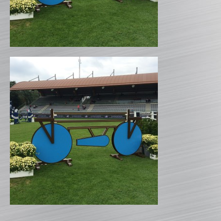
CATALOGUE PRODUITS
CHANDELIER
Gamme Classique
Gamme Prestige
Gamme Aluminium
BARRES
Barre hors coeur
Barre carrée
Barre octogonale
Capuchons
ECHELLES ET PALANQUES
Echelles
Palanques
FICHES ET RAILS