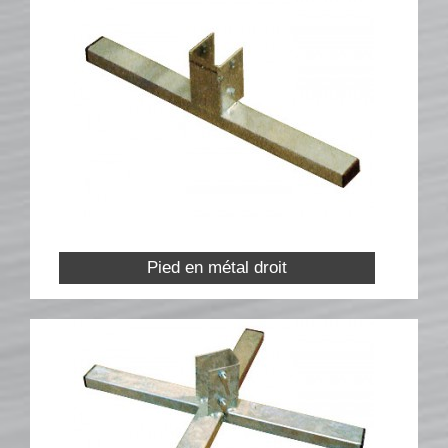
BARRES
Barre hors coeur
Barre carrée
Barre octogonale
Capuchons
ECHELLES ET PALANQUES
Echelles
Palanques
Pied en métal droit
FICHES ET RAILS
Fiches
Rails « Système international » Métal galvanisé
BARRIÈRES
Barrières de pied