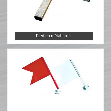
Barrières suspendues
SOUS-BASSEMENTS
CAVALETTI
ACCESSOIRES
RIVIÈRES ET BIDETS
Pied en métal croix
Rivières
Bidets
MURS
LOTS D’OBSTACLES
Lots d’obstacles de concours
Lots d’obstacles d’entrainement
AUTRES PRODUITS
Porte-barres
Dressage