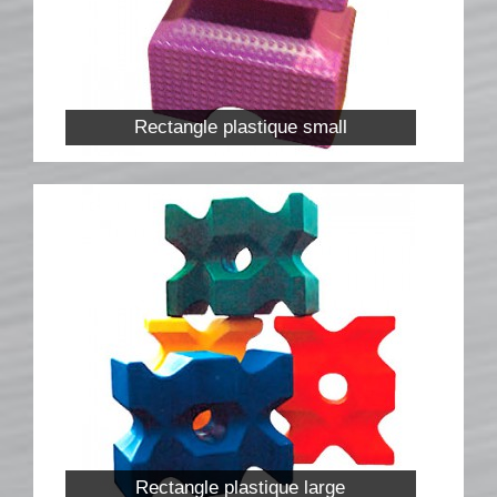
Fiches
Rails « Système international » Métal galvanisé
BARRIÈRES
Rectangle plastique small
Barrières de pied
Barrières suspendues
SOUS-BASSEMENTS
CAVALETTI
ACCESSOIRES
RIVIÈRES ET BIDETS
Rivières
Bidets
MURS
LOTS D’OBSTACLES
Rectangle plastique large