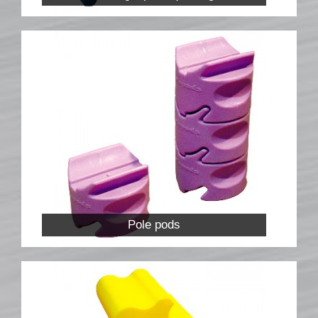
Lots d’obstacles de concours
Lots d’obstacles d’entrainement
AUTRES PRODUITS
Porte-barres
Dressage
NEWS
CONTACT
Pole pods