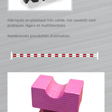
CATALOGUE PRODUITS
CHANDELIER
Gamme Classique
Fabriqués en plastique très solide, nos cavaletti sont
pratiques, légers et multifonctions
Gamme Prestige
Gamme Aluminium
Nombreuses possibilités d’utilisation.
BARRES
Barre hors coeur
Barre carrée
Barre octogonale
Capuchons
ECHELLES ET PALANQUES
Echelles
Palanques
FICHES ET RAILS