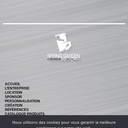
ACCUEIL
L’ENTREPRISE
LOCATION
SPONSOR
PERSONNALISATION
CRÉATION
RÉFÉRENCES
CATALOGUE PRODUITS
NEWS
Nous utilisons des cookies pour vous garantir la meilleure
CONTACT
Retouvez nous sur Facebook