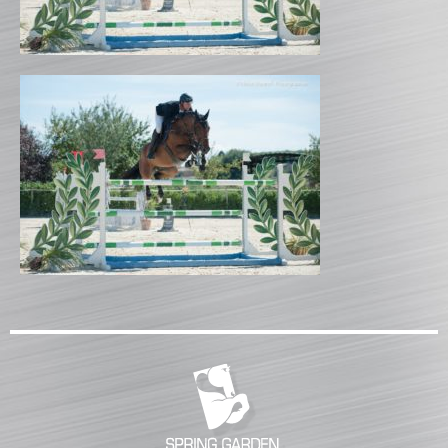
CATALOGUE PRODUITS
CHANDELIER
Gamme Classique
Gamme Prestige
Gamme Aluminium
BARRES
Barre hors coeur
Barre carrée
Barre octogonale
Capuchons
ECHELLES ET PALANQUES
Echelles
Palanques
FICHES ET RAILS