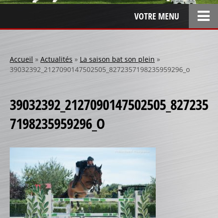
VOTRE MENU
ACCUEIL
L’ENTREPRISE
Accueil
»
Actualités
»
La saison bat son plein
»
39032392_2127090147502505_8272357198235959296_o
LOCATION
SPONSOR
39032392_2127090147502505_827235
SPONSORS 1
7198235959296_O
SPONSORS 2
SPONSORS 3
PERSONNALISATION
RÉALISATIONS SPÉCIALES
CRÉATION
RÉFÉRENCES