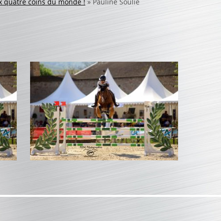
x quatre coins du monde !
»
Pauline Soulié