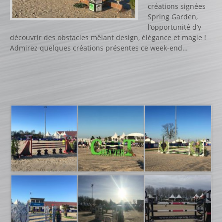
CATALOGUE PRODUITS
créations signées
Spring Garden,
CHANDELIER
l’opportunité d’y
découvrir des obstacles mêlant design, élégance et magie !
Gamme Classique
Admirez quelques créations présentes ce week-end…
Gamme Prestige
Gamme Aluminium
BARRES
Barre hors coeur
Barre carrée
Barre octogonale
Capuchons
ECHELLES ET PALANQUES
Echelles
Palanques
FICHES ET RAILS