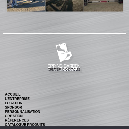
Fiches
Rails « Système international » Métal galvanisé
BARRIÈRES
Barrières de pied
Barrières suspendues
SOUS-BASSEMENTS
CAVALETTI
ACCESSOIRES
RIVIÈRES ET BIDETS
Rivières
ACCUEIL
L’ENTREPRISE
Bidets
LOCATION
SPONSOR
MURS
PERSONNALISATION
CRÉATION
RÉFÉRENCES
LOTS D’OBSTACLES
CATALOGUE PRODUITS