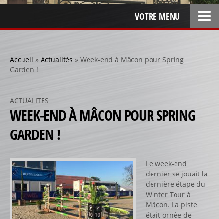
VOTRE MENU
ACCUEIL
L’ENTREPRISE
Accueil
»
Actualités
»
Week-end à Mâcon pour Spring
Garden !
LOCATION
SPONSOR
ACTUALITES
SPONSORS 1
WEEK-END À MÂCON POUR SPRING
SPONSORS 2
GARDEN !
SPONSORS 3
PERSONNALISATION
Le week-end
RÉALISATIONS SPÉCIALES
dernier se jouait la
dernière étape du
CRÉATION
Winter Tour à
Mâcon. La piste
RÉFÉRENCES
était ornée de