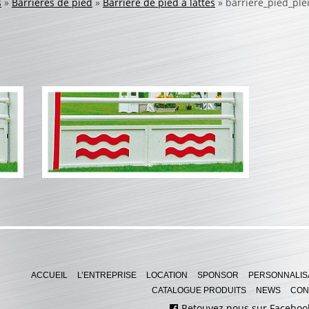
s
»
Barrières de pied
»
Barrière de pied à lattes
»
barriere_pied_ple
ACCUEIL
L’ENTREPRISE
LOCATION
SPONSOR
PERSONNALIS
CATALOGUE PRODUITS
NEWS
CON
Retouvez nous sur Faceboo