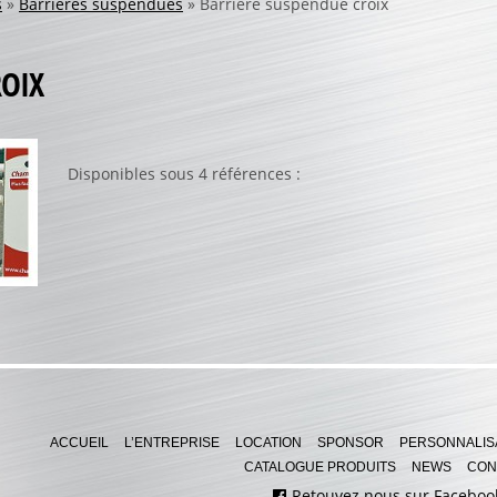
s
»
Barrières suspendues
»
Barrière suspendue croix
ROIX
Disponibles sous 4 références :
ACCUEIL
L’ENTREPRISE
LOCATION
SPONSOR
PERSONNALIS
CATALOGUE PRODUITS
NEWS
CON
Retouvez nous sur Faceboo