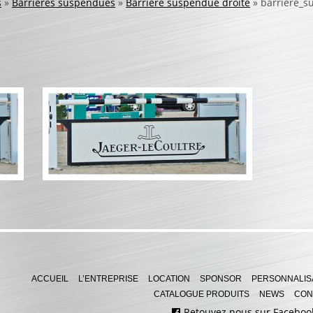
s
»
Barrières suspendues
»
Barrière suspendue droite
»
barriere_s
ACCUEIL
L’ENTREPRISE
LOCATION
SPONSOR
PERSONNALIS
CATALOGUE PRODUITS
NEWS
CON
Retouvez nous sur Faceboo