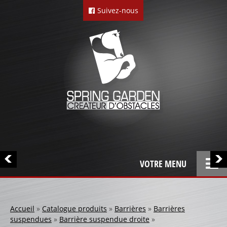
Suivez-nous
VOTRE MENU
ACCUEIL
L’ENTREPRISE
Accueil
»
Catalogue produits
»
Barrières
»
Barrières
suspendues
»
Barrière suspendue droite
»
LOCATION