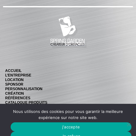
BARRES
Barre hors coeur
Barre carrée
Barre octogonale
Capuchons
ECHELLES ET PALANQUES
Echelles
ACCUEIL
Palanques
L’ENTREPRISE
LOCATION
FICHES ET RAILS
SPONSOR
PERSONNALISATION
Fiches
CRÉATION
RÉFÉRENCES
Rails « Système international » Métal galvanisé
CATALOGUE PRODUITS
NEWS
Nous utilisons des cookies pour vous garantir la meilleure
CONTACT
Retouvez nous sur Facebook
expérience sur notre site web.
BARRIÈRES
j'accepte
Barrières de pied
© SPRING GARDEN -
MENTIONS LÉGALES
-
CRÉATION BONBAY
Je refuse