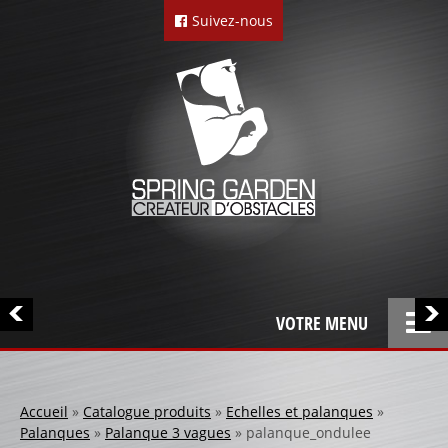
Suivez-nous
VOTRE MENU
ACCUEIL
L’ENTREPRISE
Accueil
»
Catalogue produits
»
Echelles et palanques
»
Palanques
»
Palanque 3 vagues
»
palanque_ondulee
LOCATION