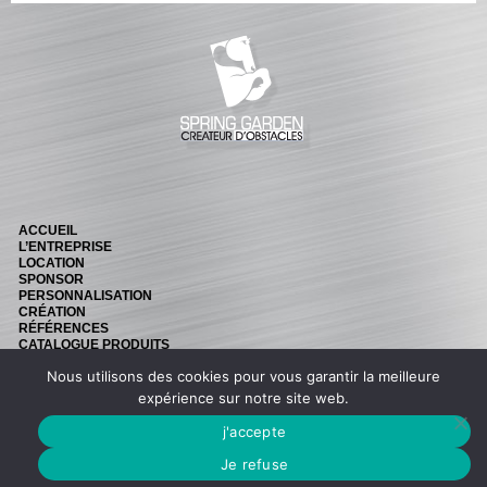
BARRES
Barre hors coeur
Barre carrée
Barre octogonale
Capuchons
ECHELLES ET PALANQUES
Echelles
ACCUEIL
L’ENTREPRISE
Palanques
LOCATION
SPONSOR
FICHES ET RAILS
PERSONNALISATION
CRÉATION
RÉFÉRENCES
Fiches
CATALOGUE PRODUITS
NEWS
Rails « Système international » Métal galvanisé
Nous utilisons des cookies pour vous garantir la meilleure
CONTACT
Retouvez nous sur Facebook
expérience sur notre site web.
BARRIÈRES
j'accepte
Barrières de pied
© SPRING GARDEN -
MENTIONS LÉGALES
-
CRÉATION BONBAY
Je refuse