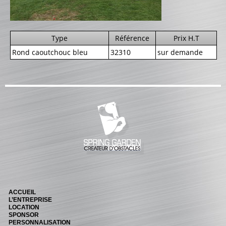
CATALOGUE PRODUITS
CHANDELIER
Gamme Classique
Type
Référence
Prix H.T
Rond caoutchouc bleu
32310
sur demande
Gamme Prestige
Gamme Aluminium
BARRES
Barre hors coeur
Barre carrée
Barre octogonale
Capuchons
ECHELLES ET PALANQUES
Echelles
ACCUEIL
Palanques
L’ENTREPRISE
LOCATION
SPONSOR
FICHES ET RAILS
PERSONNALISATION