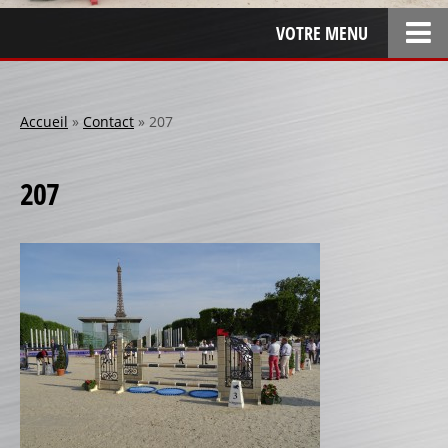
VOTRE MENU
ACCUEIL
L’ENTREPRISE
Accueil
»
Contact
»
207
LOCATION
207
SPONSOR
SPONSORS 1
SPONSORS 2
SPONSORS 3
PERSONNALISATION
RÉALISATIONS SPÉCIALES
CRÉATION
RÉFÉRENCES