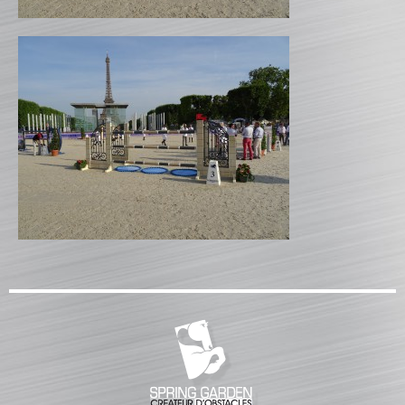
CATALOGUE PRODUITS
CHANDELIER
Gamme Classique
Gamme Prestige
Gamme Aluminium
BARRES
Barre hors coeur
Barre carrée
Barre octogonale
Capuchons
ECHELLES ET PALANQUES
Echelles
Palanques
FICHES ET RAILS