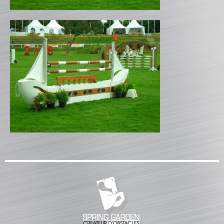
CATALOGUE PRODUITS
CHANDELIER
Gamme Classique
Gamme Prestige
Gamme Aluminium
BARRES
Barre hors coeur
Barre carrée
Barre octogonale
Capuchons
ECHELLES ET PALANQUES
Echelles
Palanques
FICHES ET RAILS