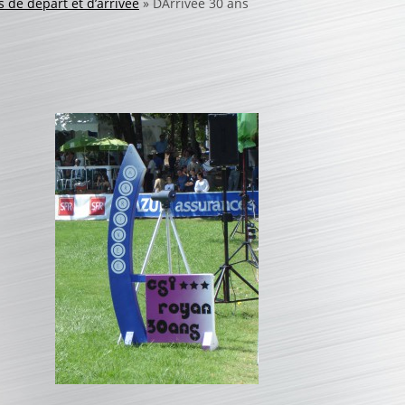
 de départ et d’arrivée
»
DArrivee 30 ans