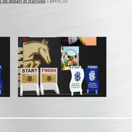
 de départ et d’arrivée
»
perso_03