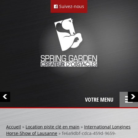
Suivez-nous
VOTRE MENU
ACCUEIL
L’ENTREPRISE
Accueil
»
Location piste clé en main
»
International Longines
Horse-Show of Lausanne
»
fe6a9dbf-cdca-459d-9659-
LOCATION