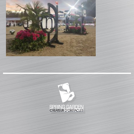
BARRES
Barre hors coeur
Barre carrée
Barre octogonale
Capuchons
ECHELLES ET PALANQUES
Echelles
Palanques
FICHES ET RAILS
Fiches
Rails « Système international » Métal galvanisé
BARRIÈRES
Barrières de pied