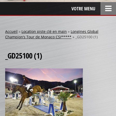
VOTRE MENU
ACCUEIL
L’ENTREPRISE
Accueil
»
Location piste clé en main
»
Longines Global
Champion’s Tour de Monaco CSI*****
»
_GD25100 (1)
LOCATION
SPONSOR
_GD25100 (1)
SPONSORS 1
SPONSORS 2
SPONSORS 3
PERSONNALISATION
RÉALISATIONS SPÉCIALES
CRÉATION
RÉFÉRENCES