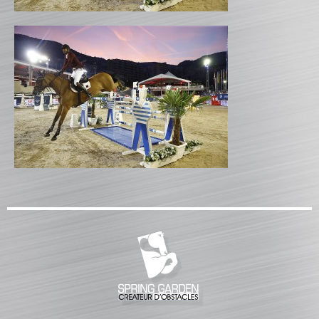
CATALOGUE PRODUITS
CHANDELIER
Gamme Classique
Gamme Prestige
Gamme Aluminium
BARRES
Barre hors coeur
Barre carrée
Barre octogonale
Capuchons
ECHELLES ET PALANQUES
Echelles
Palanques
FICHES ET RAILS