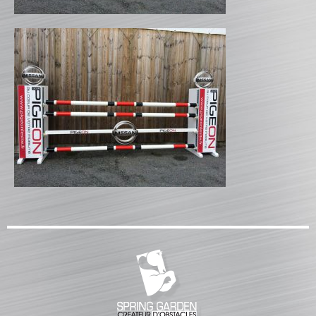
CATALOGUE PRODUITS
CHANDELIER
Gamme Classique
Gamme Prestige
Gamme Aluminium
BARRES
Barre hors coeur
Barre carrée
Barre octogonale
Capuchons
ECHELLES ET PALANQUES
Echelles
Palanques
FICHES ET RAILS