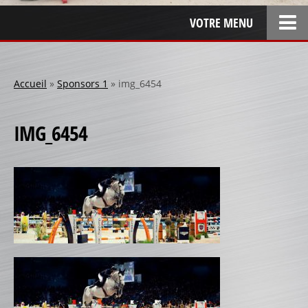
VOTRE MENU
ACCUEIL
L’ENTREPRISE
Accueil
»
Sponsors 1
»
img_6454
LOCATION
IMG_6454
SPONSOR
SPONSORS 1
SPONSORS 2
SPONSORS 3
PERSONNALISATION
RÉALISATIONS SPÉCIALES
CRÉATION
RÉFÉRENCES