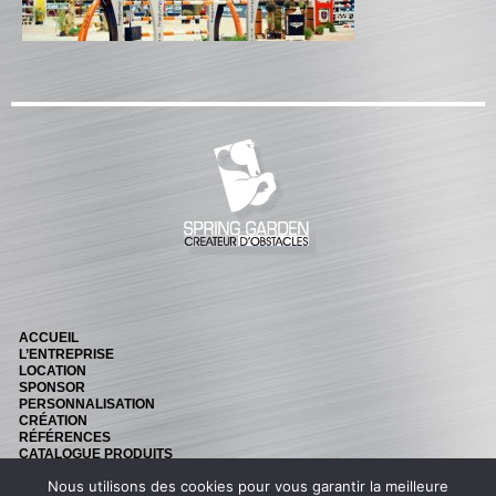
CATALOGUE PRODUITS
CHANDELIER
Gamme Classique
Gamme Prestige
Gamme Aluminium
BARRES
Barre hors coeur
Barre carrée
Barre octogonale
Capuchons
ACCUEIL
L’ENTREPRISE
ECHELLES ET PALANQUES
LOCATION
SPONSOR
Echelles
PERSONNALISATION
CRÉATION
RÉFÉRENCES
Palanques
CATALOGUE PRODUITS
NEWS
FICHES ET RAILS
Nous utilisons des cookies pour vous garantir la meilleure
CONTACT